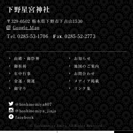
下野星宮神社
〒329-0502 栃木県下野市下古山1530
Google Map
0285-53-1706
0285-52-2773
由緒・御祭神
お知らせ
御祈祷
地図のご案内
年中行事
お問合わせ
金運・開運
メディア掲載
御守り
リンク集
@hoshinomiya807
@hoshinomiya_jinja
facebook
© Hoshinomiya Jinjya All Rights Reserved.