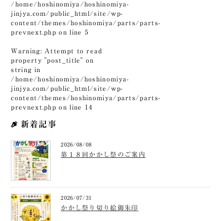
/home/hoshinomiya/hoshinomiya-
jinjya.com/public_html/site/wp-
content/themes/hoshinomiya/parts/parts-
prevnext.php
on line
5
Warning
: Attempt to read
property "post_title" on
string in
/home/hoshinomiya/hoshinomiya-
jinjya.com/public_html/site/wp-
content/themes/hoshinomiya/parts/parts-
prevnext.php
on line
14
新着記事
2026/08/08
第１８回かかし祭のご案内
2026/07/31
かかし祭り切り絵御朱印