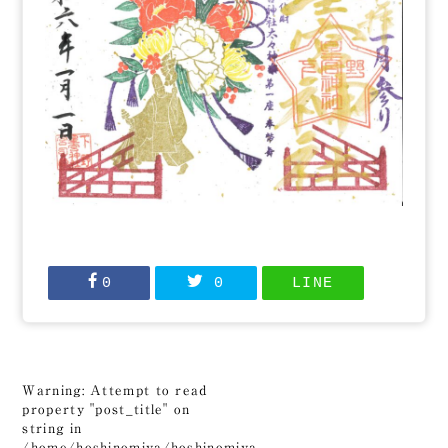
0
0
LINE
Warning
: Attempt to read
property "post_title" on
string in
/home/hoshinomiya/hoshinomiya-