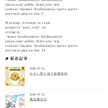
jinjya.com/public_html/site/wp-
content/themes/hoshinomiya/parts/parts-
prevnext.php
on line
5
Warning
: Attempt to read
property "post_title" on
string in
/home/hoshinomiya/hoshinomiya-
jinjya.com/public_html/site/wp-
content/themes/hoshinomiya/parts/parts-
prevnext.php
on line
14
新着記事
2026/07/31
かかし祭り切り絵御朱印
2026/07/31
風祭御朱印