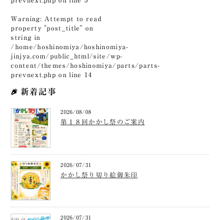
prevnext.php
on line
5
Warning
: Attempt to read
property "post_title" on
string in
/home/hoshinomiya/hoshinomiya-
jinjya.com/public_html/site/wp-
content/themes/hoshinomiya/parts/parts-
prevnext.php
on line
14
新着記事
2026/08/08
第１８回かかし祭のご案内
2026/07/31
かかし祭り切り絵御朱印
2026/07/31