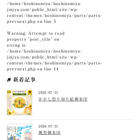
/home/hoshinomiya/hoshinomiya-
jinjya.com/public_html/site/wp-
content/themes/hoshinomiya/parts/parts-
prevnext.php
on line
5
Warning
: Attempt to read
property "post_title" on
string in
/home/hoshinomiya/hoshinomiya-
jinjya.com/public_html/site/wp-
content/themes/hoshinomiya/parts/parts-
prevnext.php
on line
14
新着記事
2026/07/31
かかし祭り切り絵御朱印
2026/07/31
風祭御朱印