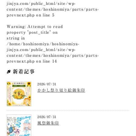
jinjya.com/public_html/site/wp-
content/themes/hoshinomiya/parts/parts-
prevnext.php
on line
5
Warning
: Attempt to read
property "post_title" on
string in
/home/hoshinomiya/hoshinomiya-
jinjya.com/public_html/site/wp-
content/themes/hoshinomiya/parts/parts-
prevnext.php
on line
14
新着記事
2026/07/31
かかし祭り切り絵御朱印
2026/07/31
風祭御朱印