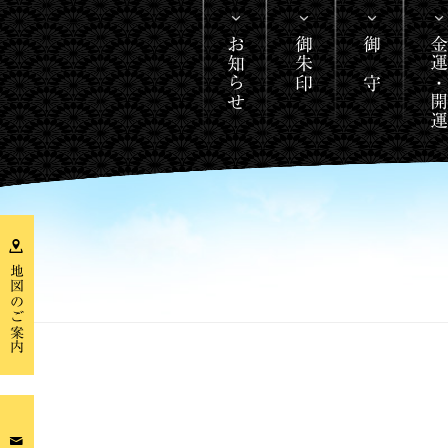
お知らせ
御朱印
御 守
金運・開
地図のご案内