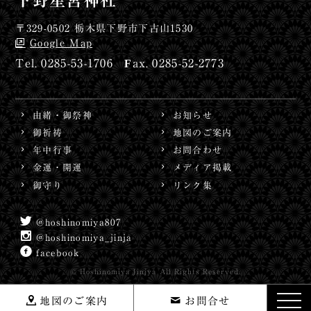
下野星宮神社
〒329-0502 栃木県下野市下古山1530
Google Map
0285-53-1706
0285-52-2773
由緒・御祭神
お知らせ
御祈祷
地図のご案内
年中行事
お問合わせ
金運・開運
メディア掲載
御守り
リンク集
@hoshinomiya807
@hoshinomiya_jinja
facebook
© Hoshinomiya Jinjya All Rights Reserved.
toggl
地図のご案内
お問合せ