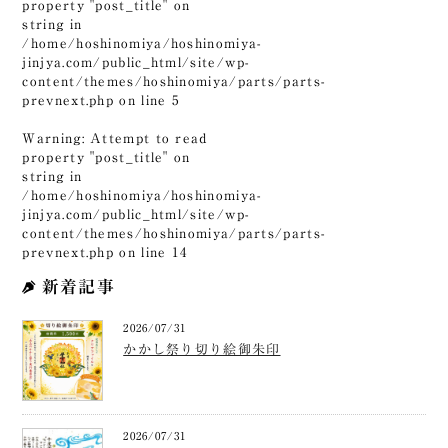
property "post_title" on
string in
/home/hoshinomiya/hoshinomiya-
jinjya.com/public_html/site/wp-
content/themes/hoshinomiya/parts/parts-
prevnext.php
on line
5
Warning
: Attempt to read
property "post_title" on
string in
/home/hoshinomiya/hoshinomiya-
jinjya.com/public_html/site/wp-
content/themes/hoshinomiya/parts/parts-
prevnext.php
on line
14
新着記事
2026/07/31
かかし祭り切り絵御朱印
2026/07/31