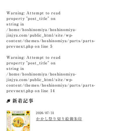
Warning
: Attempt to read
property "post_title" on
string in
/home/hoshinomiya/hoshinomiya-
jinjya.com/public_html/site/wp-
content/themes/hoshinomiya/parts/parts-
prevnext.php
on line
5
Warning
: Attempt to read
property "post_title" on
string in
/home/hoshinomiya/hoshinomiya-
jinjya.com/public_html/site/wp-
content/themes/hoshinomiya/parts/parts-
prevnext.php
on line
14
新着記事
2026/07/31
かかし祭り切り絵御朱印