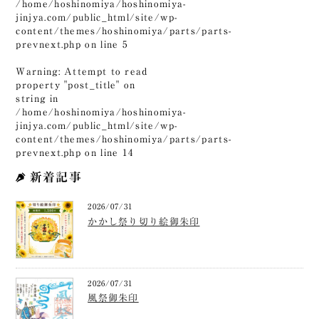
/home/hoshinomiya/hoshinomiya-
jinjya.com/public_html/site/wp-
content/themes/hoshinomiya/parts/parts-
prevnext.php
on line
5
Warning
: Attempt to read
property "post_title" on
string in
/home/hoshinomiya/hoshinomiya-
jinjya.com/public_html/site/wp-
content/themes/hoshinomiya/parts/parts-
prevnext.php
on line
14
新着記事
2026/07/31
かかし祭り切り絵御朱印
2026/07/31
風祭御朱印