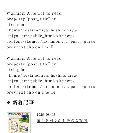
Warning
: Attempt to read
property "post_title" on
string in
/home/hoshinomiya/hoshinomiya-
jinjya.com/public_html/site/wp-
content/themes/hoshinomiya/parts/parts-
prevnext.php
on line
5
Warning
: Attempt to read
property "post_title" on
string in
/home/hoshinomiya/hoshinomiya-
jinjya.com/public_html/site/wp-
content/themes/hoshinomiya/parts/parts-
prevnext.php
on line
14
新着記事
2026/08/08
第１８回かかし祭のご案内